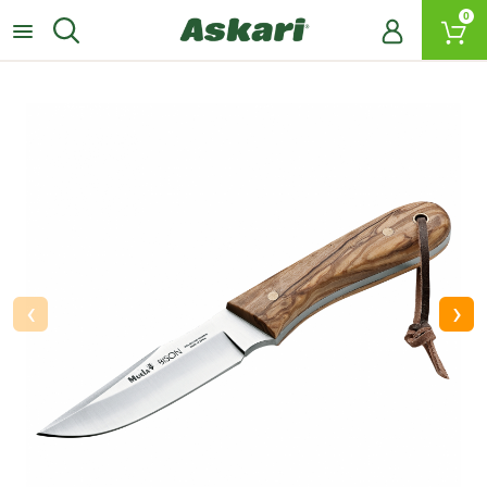
0
‹
›