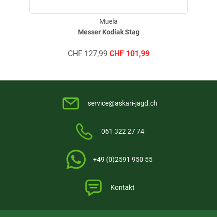
Sicherer und komfortabler Halt
Inklusive Lederfangriemen
Passende Scheide im Lieferumfang enthalten
Muela
Ideal für Jagd, Outdoor und Bushcraft
Messer Kodiak Stag
CHF
127,99
CHF
101,99
Technische Details:
Artikeltyp: Feststehendes Messer
Lasergravur: Ja
Marke: Muela
WaffG Einstufung: Darf geführt werden
service@askari-jagd.ch
Gesamtlänge: 18,00 cm
Klingenlänge: 8,90 cm
061 322 27 74
Klingenstärke: 3,60 mm
Gewicht: 104,00 g
Klingenmaterial: rostfreier 4116 Stahl
+49 (0)2591 950 55
Griffmaterial: Olivenholz
Verschluss: Feststehend
Gefertigt in: Europa
Kontakt
Farbe: Braun
Klingenfarbe: Unbeschichtet
Bauweise: Vollerl