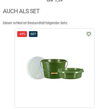
CHF
7,59
AUCH ALS SET
passt ordentlich was rein! gute Qualität!
Dieser Artikel ist Bestandteil folgender Sets:
geschrieben am
23.01.2018
-43%
SET
Perfekte größe Wie lange er hält wird sich zeigen
geschrieben am
03.04.2018
Weitere Bewertungen ansehen
Produktbewertungen können nur von Kunden erstellt
i