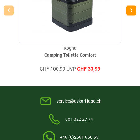
‹
›
Kogha
Camping Toilette Comfort
CHF
100,99
UVP
CHF
33,99
service@askari-jagd.ch
061 322 27 74
+49 (0)2591 950 55