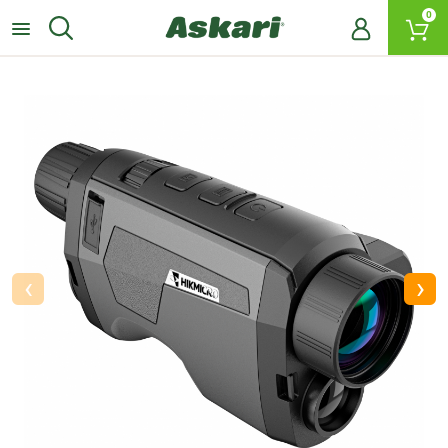
0
‹
›