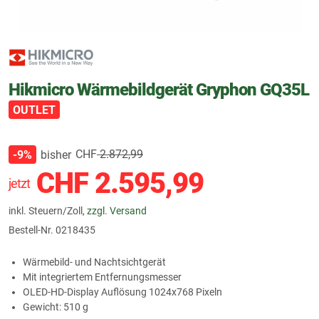
Hikmicro Wärmebildgerät Gryphon GQ35L
OUTLET
CHF
2.872,99
bisher
-9%
CHF
2.595,99
jetzt
inkl. Steuern/Zoll,
zzgl. Versand
Bestell-Nr.
0218435
Wärmebild- und Nachtsichtgerät
Mit integriertem Entfernungsmesser
OLED-HD-Display Auflösung 1024x768 Pixeln
Gewicht: 510 g