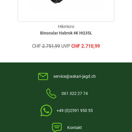
Rechtlicher Hinweis:
Kauf oder Verkauf von Nachsicht- und Vorsatzgeräten und
Hikmicro
Wämebildmonokularen ist in Deutschland genehmigungsfrei, sowie die
Binocular Habrok 4K HQ35L
Verwendung von Wärmebildmonokularen bei der Jagd. Das Mitführen
und die Verwendung als Handgerät (Monokular durch Aufsetzen eines
CHF
2.751,99
UVP
CHF
2.710,99
Okulars) von Vorsatzgeräten (Nachtsicht und Wärmebild) bedarf in
Deutschland keiner Genehmigung.
In einigen Bundesländern ist das Aufsetzen der Vorsatzgeräte auf
eine Zieloptik zur Jagd verboten (siehe Datenblatt C).
service@askari-jagd.ch
061 322 27 74
+49 (0)2591 950 55
Kontakt